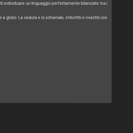
ti individuare un linguaggio perfettamente bilanciato tra i
lobo. La seduta e lo schienale, imbottiti e rivestiti con