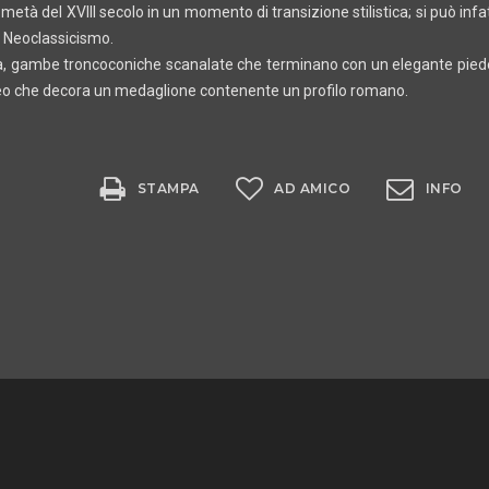
tà del XVIII secolo in un momento di transizione stilistica; si può infat
del Neoclassicismo.
 gambe troncoconiche scanalate che terminano con un elegante piede a g
ceo che decora un medaglione contenente un profilo romano.
STAMPA
AD AMICO
INFO