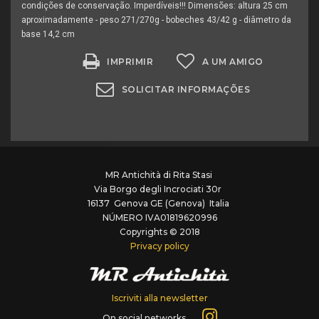
condições de conservação. Imperdíveis!!! Dimensões: altura 25 cm
aproximadamente - peso 271/270g - bobeches 43/42 g - diâmetro da
base 14,2 cm
IMPRIMIR
A UM AMIGO
SOLICITAR INFORMAÇÕES
MR Antichità di Rita Stasi
Via Borgo degli Incrociati 30r
16137 Genova GE (Genova) Italia
NÚMERO IVA01819620996
Copyrights © 2018
Privacy policy
Iscriviti alla newsletter
On social networks