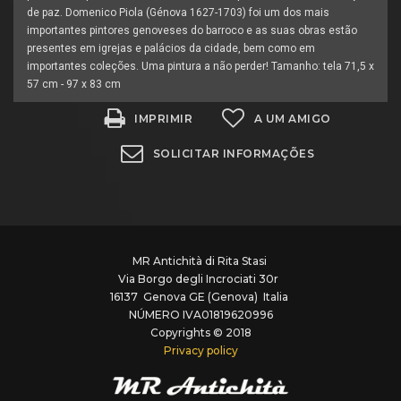
de paz. Domenico Piola (Génova 1627-1703) foi um dos mais
importantes pintores genoveses do barroco e as suas obras estão
presentes em igrejas e palácios da cidade, bem como em
importantes coleções. Uma pintura a não perder! Tamanho: tela 71,5 x
57 cm - 97 x 83 cm
IMPRIMIR
A UM AMIGO
SOLICITAR INFORMAÇÕES
MR Antichità di Rita Stasi
Via Borgo degli Incrociati 30r
16137 Genova GE (Genova) Italia
NÚMERO IVA01819620996
Copyrights © 2018
Privacy policy