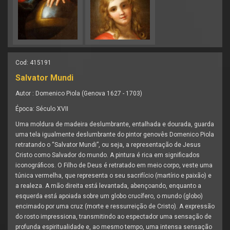
Cod: 415191
Salvator Mundi
Autor :
Domenico Piola (Genova 1627 - 1703)
Época:
Século XVII
Uma moldura de madeira deslumbrante, entalhada e dourada, guarda
uma tela igualmente deslumbrante do pintor genovês Domenico Piola
retratando o “Salvator Mundi”, ou seja, a representação de Jesus
Cristo como Salvador do mundo. A pintura é rica em significados
iconográficos. O Filho de Deus é retratado em meio corpo, veste uma
túnica vermelha, que representa o seu sacrifício (martírio e paixão) e
a realeza. A mão direita está levantada, abençoando, enquanto a
esquerda está apoiada sobre um globo crucífero, o mundo (globo)
encimado por uma cruz (morte e ressurreição de Cristo). A expressão
do rosto impressiona, transmitindo ao espectador uma sensação de
profunda espiritualidade e, ao mesmo tempo, uma intensa sensação